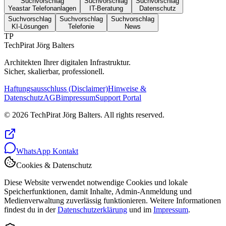
Suchvorschlag
Suchvorschlag
Suchvorschlag
Yeastar Telefonanlagen
IT-Beratung
Datenschutz
Suchvorschlag
Suchvorschlag
Suchvorschlag
KI-Lösungen
Telefonie
News
TP
TechPirat Jörg Balters
Architekten Ihrer digitalen Infrastruktur.
Sicher, skalierbar, professionell.
Haftungsausschluss (Disclaimer)
Hinweise &
Datenschutz
AGB
impressum
Support Portal
© 2026 TechPirat Jörg Balters. All rights reserved.
WhatsApp Kontakt
Cookies & Datenschutz
Diese Website verwendet notwendige Cookies und lokale
Speicherfunktionen, damit Inhalte, Admin-Anmeldung und
Medienverwaltung zuverlässig funktionieren. Weitere Informationen
findest du in der
Datenschutzerklärung
und im
Impressum
.