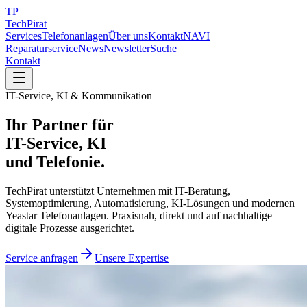
TP
TechPirat
Services
Telefonanlagen
Über uns
Kontakt
NAVI
Reparaturservice
News
Newsletter
Suche
Kontakt
IT-Service, KI & Kommunikation
Ihr Partner für
IT-Service
, KI
und Telefonie.
TechPirat unterstützt Unternehmen mit IT-Beratung,
Systemoptimierung, Automatisierung, KI-Lösungen und modernen
Yeastar Telefonanlagen. Praxisnah, direkt und auf nachhaltige
digitale Prozesse ausgerichtet.
Service anfragen
Unsere Expertise